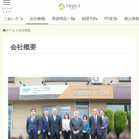
メインメ
ニュー
ごあいさつ
会社概要
取扱商品一覧
勧誘方針
FD宣言
個人情報
ホーム
会社概要
会社概要