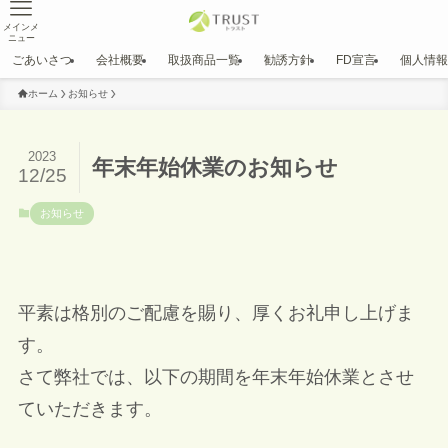
メインメ
ニュー
ごあいさつ
会社概要
取扱商品一覧
勧誘方針
FD宣言
個人情報
ホーム
お知らせ
2023
年末年始休業のお知らせ
12/25
お知らせ
平素は格別のご配慮を賜り、厚くお礼申し上げま
す。
さて弊社では、以下の期間を年末年始休業とさせ
ていただきます。